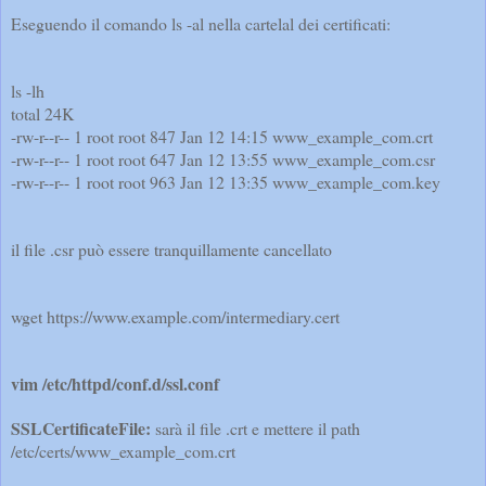
Eseguendo il comando ls -al nella cartelal dei certificati:
ls -lh
total 24K
-rw-r--r-- 1 root root 847 Jan 12 14:15 www_example_com.crt
-rw-r--r-- 1 root root 647 Jan 12 13:55 www_example_com.csr
-rw-r--r-- 1 root root 963 Jan 12 13:35 www_example_com.key
il file .csr può essere tranquillamente cancellato
wget https://www.example.com/intermediary.cert
vim /etc/httpd/conf.d/ssl.conf
SSLCertificateFile:
sarà il file .crt e mettere il path
/etc/certs/www_example_com.crt