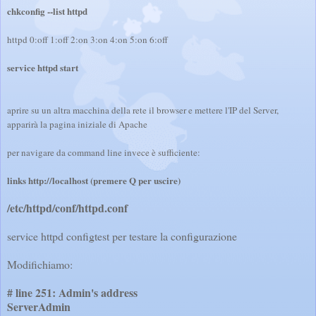
chkconfig --list httpd
httpd 0:off 1:off 2:on 3:on 4:on 5:on 6:off
service httpd start
aprire su un altra macchina della rete il browser e mettere l'IP del Server,
apparirà la pagina iniziale di Apache
per navigare da command line invece è sufficiente:
links http://localhost (premere Q per uscire)
/etc/httpd/conf/httpd.conf
service httpd configtest per testare la configurazione
Modifichiamo:
# line 251: Admin's address
ServerAdmin