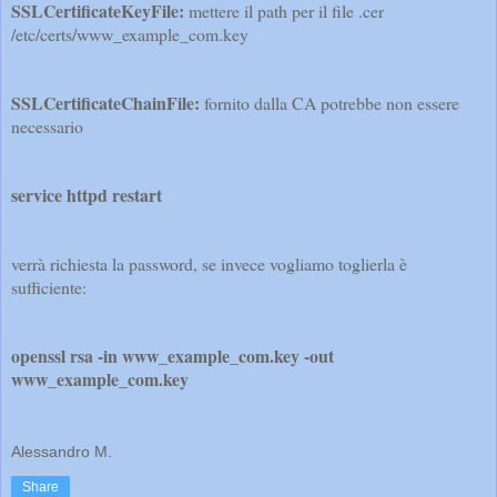
SSLCertificateKeyFile:
mettere il path per il file .cer
/etc/certs/www_example_com.key
SSLCertificateChainFile:
fornito dalla CA potrebbe non essere
necessario
service httpd restart
verrà richiesta la password, se invece vogliamo toglierla è
sufficiente:
openssl rsa -in www_example_com.key -out
www_example_com.key
Alessandro M.
Share