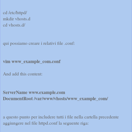
cd /etc/httpd/
mkdir vhosts.d
cd vhosts.d/
qui possiamo creare i relativi file .conf:
vim www_example_com.conf
And add this content:
ServerName www.example.com
DocumentRoot /var/www/vhosts/www_example_com/
a questo punto per includere tutti i file nella cartella precedente
aggiungere nel file httpd.conf la seguente riga: