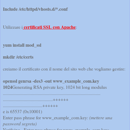
Include /etc/httpd/vhosts.d/*.conf
certificati SSL con Apache
Utilizzare i
:
yum install mod_ssl
mkdir /etc/certs
creiamo il certificato con il nome del sito web che vogliamo gestire:
openssl genrsa -des3 -out www_example_com.key
1024
Generating RSA private key, 1024 bit long modulus
....................................................................................
...........................................++++++
..................................++++++
e is 65537 (0x10001)
Enter pass phrase for www_example_com.key:
(mettere una
password segreta)
Verifying - Enter pass phrase for www_example_com.key: