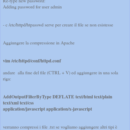
Re-type new password:
Adding password for user admin
- c /etc/httpd/htpasswd serve per creare il file se non esistesse
Aggiungere la compressione in Apache
vim /etc/httpd/conf/httpd.conf
andare
alla fine del file (CTRL + V) ed aggiungere in una sola
riga:
AddOutputFilterByType DEFLATE text/html text/plain
text/xml text/css
application/javascript application/x-javascript
verranno compressi i file .txt se vogliamo aggiungere altri tipi è