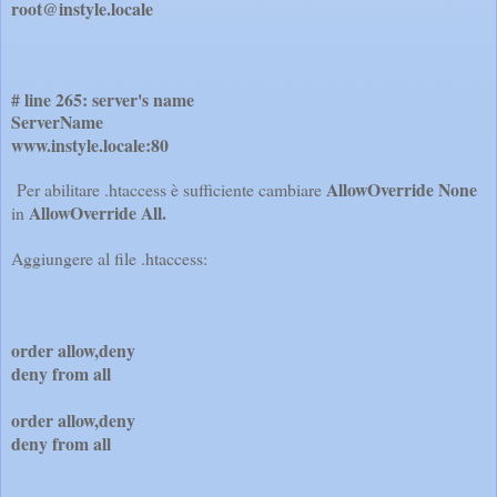
root@instyle.locale
# line 265: server's name
ServerName
www.instyle.locale:80
AllowOverride None
Per abilitare .htaccess è sufficiente cambiare
AllowOverride All.
in
Agg
iungere
al file .htaccess:
order allow,deny
deny from all
order allow,deny
deny from all