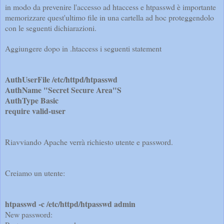
in modo da prevenire l'accesso ad htaccess e htpasswd è importante
memorizzare quest'ultimo file in una cartella ad hoc proteggendolo
con le seguenti dichiarazioni.
Aggiungere dopo in .htaccess i seguenti statement
AuthUserFile /etc/httpd/htpasswd
AuthName "Secret Secure Area"S
AuthType Basic
require valid-user
Riavviando Apache verrà richiesto utente e password.
Creiamo un utente:
htpasswd -c /etc/httpd/htpasswd admin
New password: