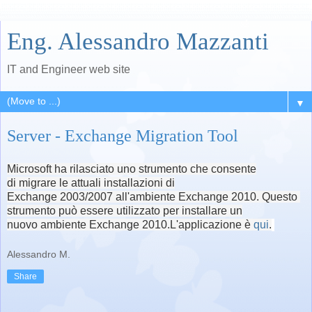
Eng. Alessandro Mazzanti
IT and Engineer web site
▼
Server - Exchange Migration Tool
Microsoft ha rilasciato
uno strumento che
consente
di
migrare le
attuali installazioni di
Exchange
2003/2007
all'ambiente
Exchange
2010.
Q
uesto
strumento può essere
utilizzato per installare
un
nuovo
ambiente
Exchange 2010
.
L'applicazione è
qui
.
Alessandro M.
Share