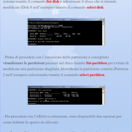
list disk
sistema tramite il comando
e selezionare il disco che si intende
select disk
modificare (Disk 0 nell’esempio) tramite il comando
.
- Prima di procedere con l’estensione della partizione è consigliato
visualizzare le partizioni
list partition
presenti nel disco tramite
per evitare di
modificare una partizione sbagliata. Identificata la partizione corretta (Partition
select partition
2 nell’esempio) selezionarla tramite il comando
.
- Per procedere con l’effettiva estensione, sono disponibili due opzioni per
come definire lo spazio da allocare: