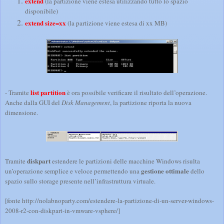
extend
(la partizione viene estesa utilizzando tutto lo spazio
disponibile)
extend size=xx
(la partizione viene estesa di xx MB)
list partition
- Tramite
è ora possibile verificare il risultato dell’operazione.
Anche dalla GUI del
Disk Management
, la partizione riporta la nuova
dimensione.
diskpart
Tramite
estendere le partizioni delle macchine Windows risulta
gestione ottimale
un’operazione semplice e veloce permettendo una
dello
spazio sullo storage presente nell’infrastruttura virtuale.
[fonte http://nolabnoparty.com/estendere-la-partizione-di-un-server-windows-
2008-r2-con-diskpart-in-vmware-vsphere/]