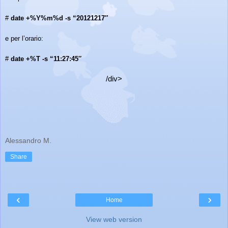
#
date +%Y%m%d -s “20121217″
e per l’orario:
#
date +%T -s “11:27:45″
/div>
Alessandro M.
Share
‹
›
Home
View web version