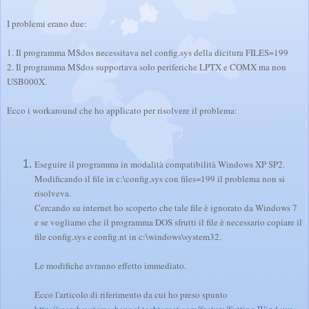
I problemi erano due:
1. Il programma MSdos necessitava nel config.sys della dicitura FILES=199
2. Il programma MSdos supportava solo periferiche LPTX e COMX ma non
USB00
0
X.
Ecco i workaround che ho applicato per risolvere il problema:
Eseguire il programma in modalità compatibilità Windows XP SP2.
Modificando il file in c:\config.sys con files=199 il problema non si
risolveva.
Cercando su internet ho scoperto che tale file è ignorato da Windows 7
e se vogliamo che il programma DOS sfrutti il file è necessario copiare il
file config.sys e config.nt in c:\windows\system32.
Le modifiche avranno effetto immediato.
Ecco l'articolo di riferimento da cui ho preso spunto
http://searchsystemschannel.techtarget.com/feature/Setting-Windows-