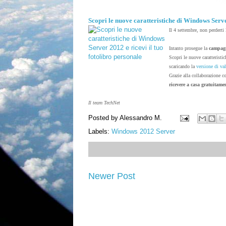
Scopri le nuove caratteristiche di Windows Server
Il 4 settembre, non perderti l
Intanto prosegue la
campagn
Scopri le nuove caratteristic
scaricando la
versione di va
Grazie alla collaborazione 
ricevere a casa gratuitamen
Il team TechNet
Posted by
Alessandro M.
Labels:
Windows 2012 Server
Newer Post