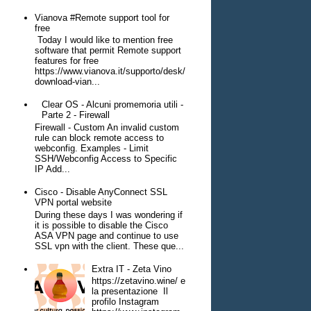
Vianova #Remote support tool for
free
Today I would like to mention free
software that permit Remote support
features for free
https://www.vianova.it/supporto/desk/
download-vian...
Clear OS - Alcuni promemoria utili -
Parte 2 - Firewall
Firewall - Custom An invalid custom
rule can block remote access to
webconfig. Examples - Limit
SSH/Webconfig Access to Specific
IP Add...
Cisco - Disable AnyConnect SSL
VPN portal website
During these days I was wondering if
it is possible to disable the Cisco
ASA VPN page and continue to use
SSL vpn with the client. These que...
Extra IT - Zeta Vino
https://zetavino.wine/ e
la presentazione Il
profilo Instagram