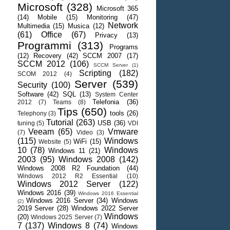
Microsoft
(328)
Microsoft 365
(14)
Mobile
(15)
Monitoring
(47)
Network
Multimedia
(15)
Musica
(12)
(61)
Office
(67)
Privacy
(13)
Programmi
(313)
Programs
(12)
Recovery
(42)
SCCM 2007
(17)
SCCM 2012
(106)
SCCM Server
(1)
Scripting
(182)
SCOM 2012
(4)
Server
(539)
Security
(100)
Software
(42)
SQL
(13)
System Center
Telefonia
(36)
2012
(7)
Teams
(8)
Tips
(650)
tools
(26)
Telephony
(3)
Tutorial
(263)
USB
(36)
tuning
(5)
VDI
Veeam
(65)
Vmware
(7)
Video
(3)
(115)
Windows
WiFi
(15)
Website
(5)
10
(78)
Windows
Windows 11
(21)
2003
(95)
Windows 2008
(142)
Windows 2008 R2 Foundation
(44)
Windows 2012 R2 Essential
(10)
Windows 2012 Server
(122)
Windows 2016
(39)
Windows 2016 Essential
Windows 2016 Server
(34)
Windows
(2)
2019 Server
(28)
Windows 2022 Server
Windows
(20)
Windows 2025 Server
(7)
7
(137)
Windows 8
(74)
Windows