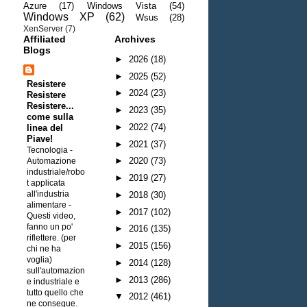
Azure
(17)
Windows Vista
(54)
Windows XP
(62)
Wsus
(28)
XenServer
(7)
Affiliated
Archives
Blogs
►
2026
(18)
►
2025
(52)
Resistere
►
2024
(23)
Resistere
Resistere...
►
2023
(35)
come sulla
►
2022
(74)
linea del
Piave!
►
2021
(37)
Tecnologia -
►
2020
(73)
Automazione
industriale/robo
►
2019
(27)
t applicata
all'industria
►
2018
(30)
alimentare
-
►
2017
(102)
Questi video,
fanno un po'
►
2016
(135)
riflettere. (per
►
2015
(156)
chi ne ha
voglia)
►
2014
(128)
sull'automazion
►
2013
(286)
e industriale e
tutto quello che
▼
2012
(461)
ne consegue.