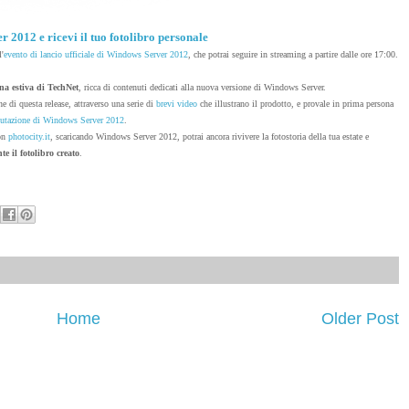
 2012 e ricevi il tuo fotolibro personale
'
evento di lancio ufficiale di Windows Server 2012
, che potrai seguire in streaming a partire dalle ore 17:00.
a estiva di TechNet
, ricca di contenuti dedicati alla nuova versione di Windows Server.
he di questa release, attraverso una serie di
brevi video
che illustrano il prodotto, e provale in prima persona
lutazione di Windows Server 2012
.
con
photocity.it
, scaricando Windows Server 2012, potrai ancora rivivere la fotostoria della tua estate e
te il fotolibro creato
.
Home
Older Post