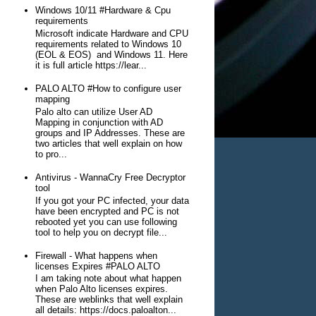
Windows 10/11 #Hardware & Cpu
requirements
Microsoft indicate Hardware and CPU
requirements related to Windows 10
(EOL & EOS) and Windows 11. Here
it is full article https://lear...
PALO ALTO #How to configure user
mapping
Palo alto can utilize User AD
Mapping in conjunction with AD
groups and IP Addresses. These are
two articles that well explain on how
to pro...
Antivirus - WannaCry Free Decryptor
tool
If you got your PC infected, your data
have been encrypted and PC is not
rebooted yet you can use following
tool to help you on decrypt file...
Firewall - What happens when
licenses Expires #PALO ALTO
I am taking note about what happen
when Palo Alto licenses expires.
These are weblinks that well explain
all details: https://docs.paloalton...