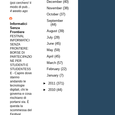
December
(40)
(poi cerchero' il
modo di pub...
November
(38)
4 weeks ago
October
(37)
September
Informatici
(44)
Senza
August
(39)
Frontiere
FESTIVAL
July
(28)
INFORMATICI
June
(45)
SENZA
FRONTIERE:
May
(59)
BORSE DI
April
(45)
PARTECIPAZIO
NE PER
March
(57)
STUDENTI E
February
(22)
STUDENTESS
E
-
Capire dove
January
(7)
stanno
andando le
►
2011
(371)
tecnologie
digitali, chi le
►
2010
(44)
governa e cosa
rischiano di
portarsi via. È
questa la
scommessa del
Festival