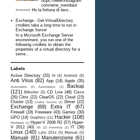
https://www.instagram.
com/wine_meridian/
<====> Ho la fortuna di lavo...
Exchange - Get-VirtualDirectory
cmdlets take a long time to run in
Exchange Server
In a Microsoft Exchange Server
environment, you run one of the
following cmdlets to obtain the
properties of a virtual directory for a
serve...
Labels
Active Directory
(33)
AI
(4)
Android
(8)
Anti Virus
(82)
App
(14)
Apple
(35)
Backup
Automation
(2)
Automation;
(2)
(121)
CD Live
(48)
Cisco
Bitlocker
(5)
(26)
Citrix
(22)
ClearOS
(22)
Cloud
(23)
Cluster
(13)
Driver
(22)
Codice Sconto
(2)
Exchange
(69)
Extra IT
(67)
Firewall
(18)
Freeware
(43)
Games
(30)
Hacker
(108)
GPO
(14)
Graphics
(11)
Hyper-V 2008 R2
(57)
Hyper-
Hardware
(1)
V 2012
(40)
IT
(38)
IIS
(2)
Inventory
(2)
Linux
(140)
Lync 201x
(5)
Manual
(5)
Manuali
(81)
Manutenzione
(61)