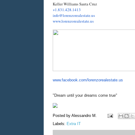
Keller Williams Santa Cruz
+1.831.428.1413
info@lorenzorealestate.us
www.lorenzorealestate.us
www.facebook.com/
lorenzorealestate.us
"Dream until your dreams come true"
Posted by
Alessandro M.
Labels:
Extra IT