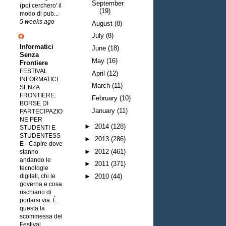
September
(poi cerchero' il
(19)
modo di pub...
5 weeks ago
August
(8)
July
(8)
Informatici
June
(18)
Senza
May
(16)
Frontiere
FESTIVAL
April
(12)
INFORMATICI
March
(11)
SENZA
FRONTIERE:
February
(10)
BORSE DI
January
(11)
PARTECIPAZIO
NE PER
►
2014
(128)
STUDENTI E
STUDENTESS
►
2013
(286)
E
-
Capire dove
►
2012
(461)
stanno
andando le
►
2011
(371)
tecnologie
digitali, chi le
►
2010
(44)
governa e cosa
rischiano di
portarsi via. È
questa la
scommessa del
Festival