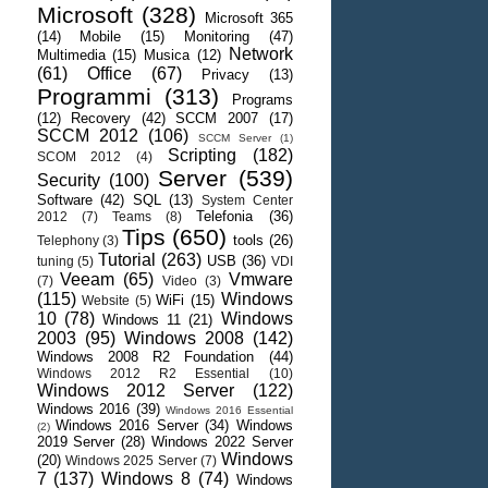
Microsoft
(328)
Microsoft 365
(14)
Mobile
(15)
Monitoring
(47)
Network
Multimedia
(15)
Musica
(12)
(61)
Office
(67)
Privacy
(13)
Programmi
(313)
Programs
(12)
Recovery
(42)
SCCM 2007
(17)
SCCM 2012
(106)
SCCM Server
(1)
Scripting
(182)
SCOM 2012
(4)
Server
(539)
Security
(100)
Software
(42)
SQL
(13)
System Center
Telefonia
(36)
2012
(7)
Teams
(8)
Tips
(650)
tools
(26)
Telephony
(3)
Tutorial
(263)
USB
(36)
tuning
(5)
VDI
Veeam
(65)
Vmware
(7)
Video
(3)
(115)
Windows
WiFi
(15)
Website
(5)
10
(78)
Windows
Windows 11
(21)
2003
(95)
Windows 2008
(142)
Windows 2008 R2 Foundation
(44)
Windows 2012 R2 Essential
(10)
Windows 2012 Server
(122)
Windows 2016
(39)
Windows 2016 Essential
Windows 2016 Server
(34)
Windows
(2)
2019 Server
(28)
Windows 2022 Server
Windows
(20)
Windows 2025 Server
(7)
7
(137)
Windows 8
(74)
Windows