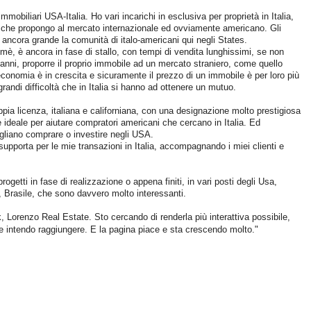
mobiliari USA-Italia. Ho vari incarichi in esclusiva per proprietà in Italia,
 che propongo al mercato internazionale ed ovviamente americano. Gli
 ancora grande la comunità di italo-americani qui negli States.
mè, è ancora in fase di stallo, con tempi di vendita lunghissimi, se non
6 anni, proporre il proprio immobile ad un mercato straniero, come quello
economia è in crescita e sicuramente il prezzo di un immobile è per loro più
grandi difficoltà che in Italia si hanno ad ottenere un mutuo.
ppia licenza, italiana e californiana, con una designazione molto prestigiosa
 ideale per aiutare compratori americani che cercano in Italia. Ed
ogliano comprare o investire negli USA.
supporta per le mie transazioni in Italia, accompagnando i miei clienti e
ogetti in fase di realizzazione o appena finiti, in vari posti degli Usa,
Brasile, che sono davvero molto interessanti.
k, Lorenzo Real Estate. Sto cercando di renderla più interattiva possibile,
he intendo raggiungere. E la pagina piace e sta crescendo molto."