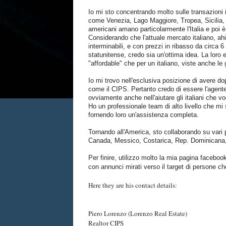
Io mi sto concentrando molto sulle transazioni im
come Venezia, Lago Maggiore, Tropea, Sicilia,
americani amano particolarmente l'Italia e poi è
Considerando che l'attuale mercato italiano, ahi
interminabili, e con prezzi in ribasso da circa 
statunitense, credo sia un'ottima idea. La loro 
"affordable" che per un italiano, viste anche le 
Io mi trovo nell'esclusiva posizione di avere do
come il CIPS. Pertanto credo di essere l'agente
ovviamente anche nell'aiutare gli italiani che v
Ho un professionale team di alto livello che mi 
fornendo loro un'assistenza completa.
Tornando all'America, sto collaborando su vari pr
Canada, Messico, Costarica, Rep. Dominicana, 
Per finire, utilizzo molto la mia pagina faceboo
con annunci mirati verso il target di persone c
Here they are his contact details:
Piero Lorenzo (Lorenzo Real Estate)
Realtor CIPS