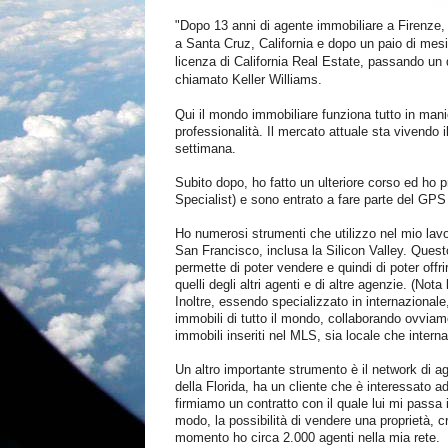
"Dopo 13 anni di agente immobiliare a Firenze, 
a Santa Cruz, California e dopo un paio di mesi
licenza di California Real Estate, passando un 
chiamato Keller Williams.
Qui il mondo immobiliare funziona tutto in manier
professionalità. Il mercato attuale sta vivend
settimana.
Subito dopo, ho fatto un ulteriore corso ed ho 
Specialist) e sono entrato a fare parte del GPS 
Ho numerosi strumenti che utilizzo nel mio lavo
San Francisco, inclusa la Silicon Valley. Quest
permette di poter vendere e quindi di poter offri
quelli degli altri agenti e di altre agenzie. (
Inoltre, essendo specializzato in internaziona
immobili di tutto il mondo, collaborando ovviamen
immobili inseriti nel MLS, sia locale che intern
Un altro importante strumento è il network di a
della Florida, ha un cliente che è interessato a
firmiamo un contratto con il quale lui mi passa i
modo, la possibilità di vendere una proprietà, c
momento ho circa 2.000 agenti nella mia rete.