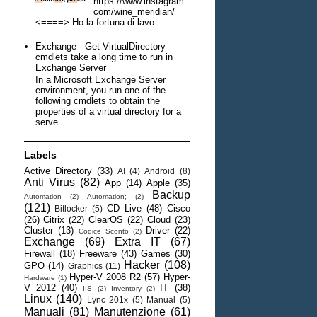
https://www.instagram.
com/wine_meridian/
<====> Ho la fortuna di lavo...
Exchange - Get-VirtualDirectory
cmdlets take a long time to run in
Exchange Server
In a Microsoft Exchange Server
environment, you run one of the
following cmdlets to obtain the
properties of a virtual directory for a
serve...
Labels
Active Directory
(33)
AI
(4)
Android
(8)
Anti Virus
(82)
App
(14)
Apple
(35)
Backup
Automation
(2)
Automation;
(2)
(121)
CD Live
(48)
Cisco
Bitlocker
(5)
(26)
Citrix
(22)
ClearOS
(22)
Cloud
(23)
Cluster
(13)
Driver
(22)
Codice Sconto
(2)
Exchange
(69)
Extra IT
(67)
Firewall
(18)
Freeware
(43)
Games
(30)
Hacker
(108)
GPO
(14)
Graphics
(11)
Hyper-V 2008 R2
(57)
Hyper-
Hardware
(1)
V 2012
(40)
IT
(38)
IIS
(2)
Inventory
(2)
Linux
(140)
Lync 201x
(5)
Manual
(5)
Manuali
(81)
Manutenzione
(61)