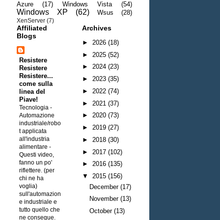
Azure
(17)
Windows Vista
(54)
Windows XP
(62)
Wsus
(28)
XenServer
(7)
Affiliated
Archives
Blogs
►
2026
(18)
►
2025
(52)
Resistere
►
2024
(23)
Resistere
Resistere...
►
2023
(35)
come sulla
►
2022
(74)
linea del
Piave!
►
2021
(37)
Tecnologia -
►
2020
(73)
Automazione
industriale/robo
►
2019
(27)
t applicata
all'industria
►
2018
(30)
alimentare
-
►
2017
(102)
Questi video,
fanno un po'
►
2016
(135)
riflettere. (per
▼
2015
(156)
chi ne ha
voglia)
December
(17)
sull'automazion
November
(13)
e industriale e
tutto quello che
October
(13)
ne consegue.