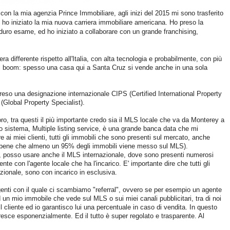
con la mia agenzia Prince Immobiliare, agli inizi del 2015 mi sono trasferito
 ho iniziato la mia nuova carriera immobiliare americana. Ho preso la
duro esame, ed ho iniziato a collaborare con un grande franchising,
a differente rispetto all'Italia, con alta tecnologia e probabilmente, con più
o il boom: spesso una casa qui a Santa Cruz si vende anche in una sola
preso una designazione internazionale CIPS (Certified International Property
(Global Property Specialist).
ro, tra questi il più importante credo sia il MLS locale che va da Monterey a
o sistema, Multiple listing service, è una grande banca data che mi
re ai miei clienti, tutti gli immobili che sono presenti sul mercato, anche
Nota bene che almeno un 95% degli immobili viene messo sul MLS).
le, posso usare anche il MLS internazionale, dove sono presenti numerosi
te con l'agente locale che ha l'incarico. E' importante dire che tutti gli
azionale, sono con incarico in esclusiva.
genti con il quale ci scambiamo "referral", ovvero se per esempio un agente
d un mio immobile che vede sul MLS o sui miei canali pubblicitari, tra di noi
l cliente ed io garantisco lui una percentuale in caso di vendita. In questo
resce esponenzialmente. Ed il tutto è super regolato e trasparente. Al