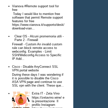
Vianova #Remote support tool for
free
Today I would like to mention free
software that permit Remote support
features for free
https://www.vianova.it/supporto/desk/
download-vian...
Clear OS - Alcuni promemoria utili -
Parte 2 - Firewall
Firewall - Custom An invalid custom
rule can block remote access to
webconfig. Examples - Limit
SSH/Webconfig Access to Specific
IP Add...
Cisco - Disable AnyConnect SSL
VPN portal website
During these days I was wondering if
it is possible to disable the Cisco
ASA VPN page and continue to use
SSL vpn with the client. These que...
Extra IT - Zeta Vino
https://zetavino.wine/ e
la presentazione Il
profilo Instagram