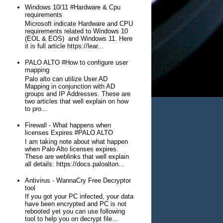
Windows 10/11 #Hardware & Cpu
requirements
Microsoft indicate Hardware and CPU
requirements related to Windows 10
(EOL & EOS) and Windows 11. Here
it is full article https://lear...
PALO ALTO #How to configure user
mapping
Palo alto can utilize User AD
Mapping in conjunction with AD
groups and IP Addresses. These are
two articles that well explain on how
to pro...
Firewall - What happens when
licenses Expires #PALO ALTO
I am taking note about what happen
when Palo Alto licenses expires.
These are weblinks that well explain
all details: https://docs.paloalton...
Antivirus - WannaCry Free Decryptor
tool
If you got your PC infected, your data
have been encrypted and PC is not
rebooted yet you can use following
tool to help you on decrypt file...